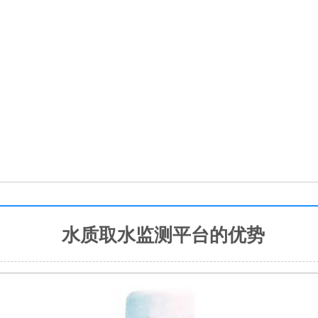
水质取水监测平台的优势