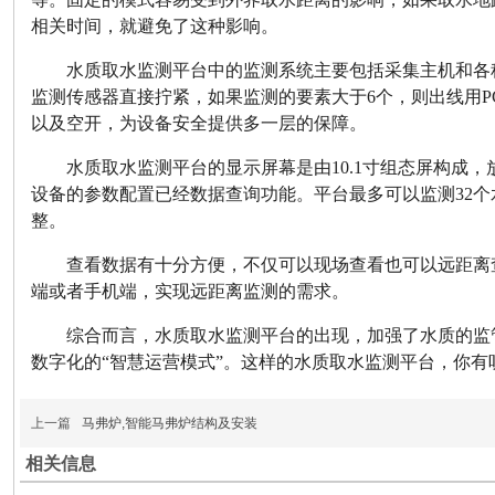
相关时间，就避免了这种影响。
水质取水监测平台中的监测系统主要包括采集主机和各
监测传感器直接拧紧，如果监测的要素大于6个，则出线用
以及空开，为设备安全提供多一层的保障。
水质取水监测平台的显示屏幕是由10.1寸组态屏构成
设备的参数配置已经数据查询功能。平台最多可以监测32
整。
查看数据有十分方便，不仅可以现场查看也可以远距离
端或者手机端，实现远距离监测的需求。
综合而言，水质取水监测平台的出现，加强了水质的监
数字化的“智慧运营模式”。这样的水质取水监测平台，你有
上一篇
马弗炉,智能马弗炉结构及安装
相关信息