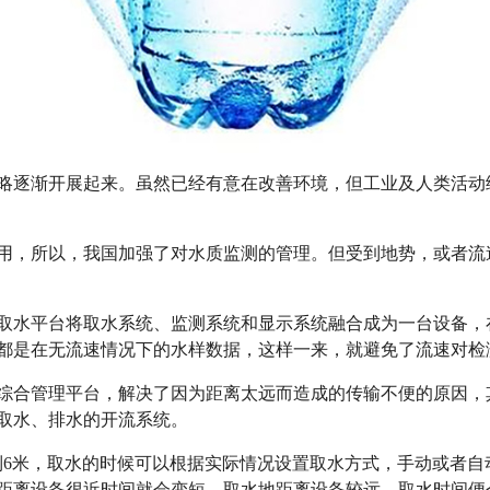
略逐渐开展起来。虽然已经有意在改善环境，但工业及人类活动
用，所以，我国加强了对水质监测的管理。但受到地势，或者流
取水平台将取水系统、监测系统和显示系统融合成为一台设备，
都是在无流速情况下的水样数据，这样一来，就避免了流速对检
综合管理平台，解决了因为距离太远而造成的传输不便的原因，其
取水、排水的开流系统。
达到6米，取水的时候可以根据实际情况设置取水方式，手动或者
距离设备很近时间就会变短，取水地距离设备较远，取水时间便