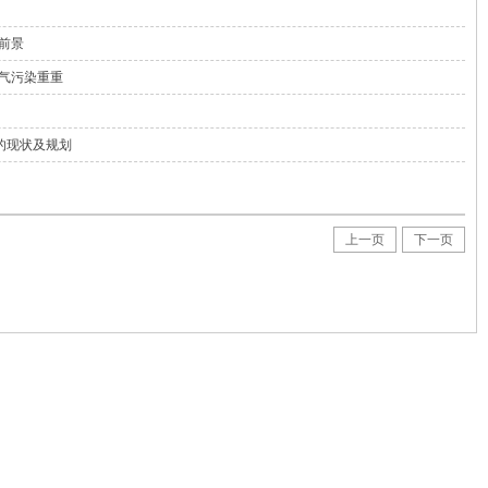
前景
气污染重重
的现状及规划
上一页
下一页