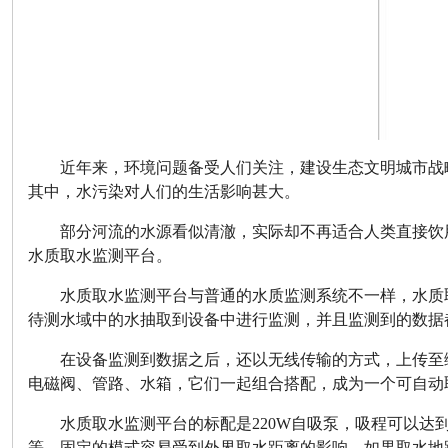
近年来，环境问题备受人们关注，建设生态文明城市战
其中，水污染对人们的生活影响甚大。
部分河流的水源看似清澈，实际却不再适合人类直接饮
水质取水监测平台。
水质取水监测平台与普通的水质监测系统不一样，水质
待测水域中的水抽取到设备中进行监测，并且监测到的数据
在设备监测到数据之后，还以无线传输的方式，上传至
电磁阀、管路、水箱，它们一起组合搭配，成为一个可自动
水质取水监测平台的标配是220W自吸泵，吸程可以
等。固定的模式容易受到外界取水距离的影响，如果取水地