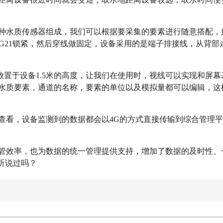
种水质传感器组成，我们可以根据要采集的要素进行随意搭配，
PG21锁紧，然后穿线做固定，设备采用的是端子排接线，从背
，放置于设备1.5米的高度，让我们在使用时，视线可以实现和
个水质要素，通道的名称，要素的单位以及模拟量都可以编辑，
查看，设备监测到的数据都会以4G的方式直接传输到综合管理平
管效率，也为数据的统一管理提供支持，增加了数据的及时性、
听说过吗？