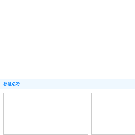
为创造名牌，
格、周到的服务
标题名称