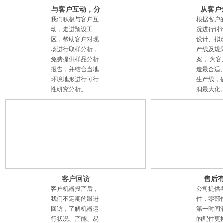
与客户互动，分
从客户
析客户需求
发，为
我们积极与客户互
根据客户
方
动，走进预设工
况进行讨
区，帮助客户对现
设计、拟
场进行取样分析，
产线及规
免费提供样品分析
案， 为
报告，并结合当地
造最合适
环境地形进行可行
生产线，
性研究分析。
润最大化
客户回访
售后
客户机器投产后，
公司提供
我们不定期的跟进
件，零部
回访，了解机器运
第一时间
行状况、产能、易
的配件更