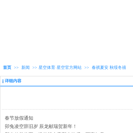
首页
>>
新闻
>>
星空体育·星空官方网站
>>
春祺夏安 秋绥冬禧
详细内容
春节放假通知
卯兔凌空辞旧岁 辰龙献瑞贺新年！