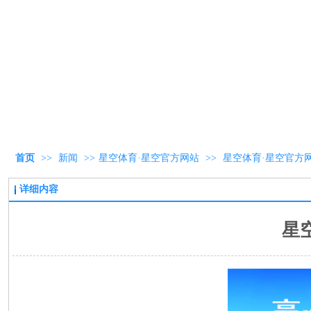
首页
>>
新闻
>>
星空体育·星空官方网站
>>
星空体育·星空官方
详细内容
星