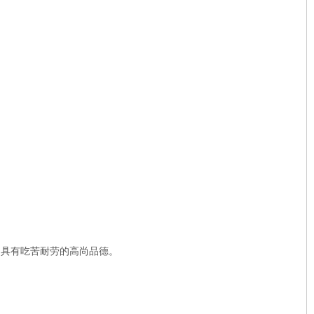
；具有吃苦耐劳的高尚品德。