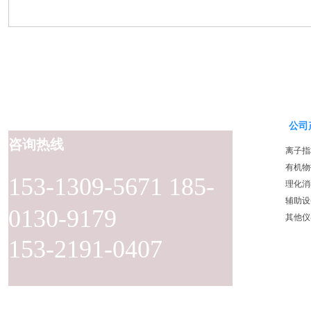
公司
咨询热线
离子指
有机物
153-1309-5671 185-
理化消
辅助设
0130-9179
其他仪
153-2191-0407