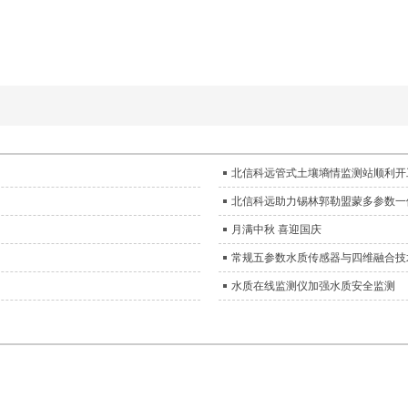
北信科远管式土壤墒情监测站顺利开
北信科远助力锡林郭勒盟蒙多参数一
月满中秋 喜迎国庆
常规五参数水质传感器与四维融合技
水质在线监测仪加强水质安全监测