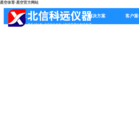
星空体育·星空官方网站
首页
公司产品
解决方案
客户案